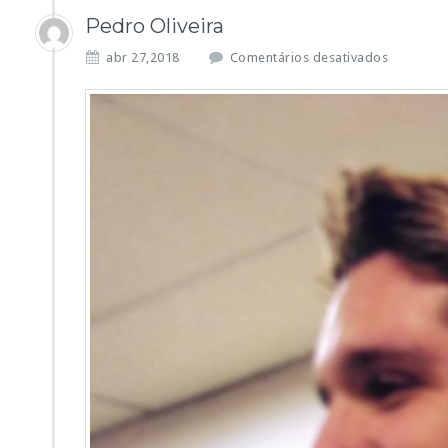
Pedro Oliveira
e
abr 27,2018
Comentários desativados
m
P
e
d
r
o
O
l
i
v
e
i
r
a