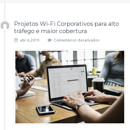
Projetos Wi-Fi Corporativos para alto
tráfego e maior cobertura
e
abr 6,2019
Comentários desativados
m
P
r
o
j
e
t
o
s
W
i
-
F
i
C