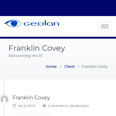
Toggle
navigatio
Franklin Covey
Outsourcing em TI
Home
/
Client
/
Franklin Covey
Franklin Covey
e
abr 6,2019
Comentários desativados
m