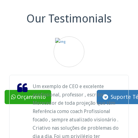
Our Testimonials
Um exemplo de CEO e excelente
profissional, professor , escritor
Orçamento
Suporte Té
Merecedor de toda projeção que têm
Referência como coach Profissional
focado , sempre atualizado visionário .
Criativo nas soluções de problemas do
dia a dia. Foi um privilégio ter